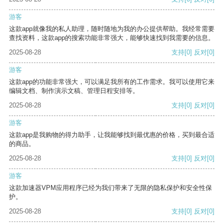
游客
这款app就像我的私人助理，随时随地为我的办公提供帮助。我经常需要
查找资料，这款app的搜索功能非常强大，能够快速找到我需要的信息。
2025-08-28
支持
[0]
反对
[0]
游客
这款app的功能非常强大，可以满足我所有的工作需求。我可以使用它来
编辑文档、制作演示文稿、管理日程安排等。
2025-08-28
支持
[0]
反对
[0]
游客
这款app是我购物的得力助手，让我能够找到最优惠的价格，买到最合适
的商品。
2025-08-28
支持
[0]
反对
[0]
游客
这款加速器VPM应用程序已经为我们带来了无限的隐私保护和安全性保
护。
2025-08-28
支持
[0]
反对
[0]