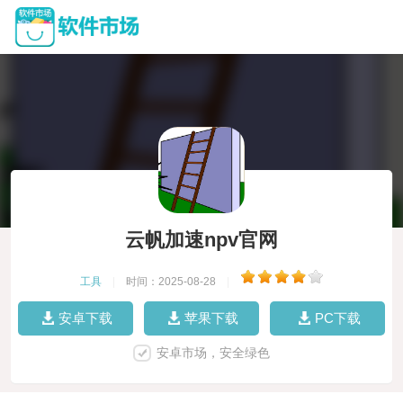
云帆加速npv官网
工具
|
时间：2025-08-28
|
安卓下载
苹果下载
PC下载
安卓市场，安全绿色